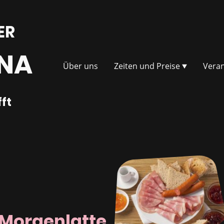
ER
NA
Über uns
Zeiten und Preise
Veran
fft
Morgenlatte